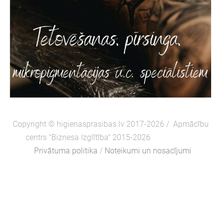
Copyright ©
higienasprasibas.lv 2017-2026 /
Apmācību
centrs "Biznesa Izglītība" 2015-2026
Privātuma politika
/
Noteikumi un nosacījumi