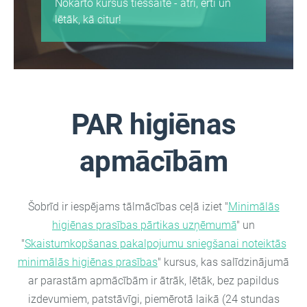
Nokārto kursus tiešsaitē - ātri, ērti un
lētāk, kā citur!
PAR
higiēnas
apmācībām
Šobrīd ir iespējams tālmācības ceļā iziet "
Minimālās
higiēnas prasības pārtikas uzņēmumā
" un
"
Skaistumkopšanas pakalpojumu sniegšanai noteiktās
minimālās higiēnas prasības
"
kursus, kas salīdzinājumā
ar parastām apmācībām ir ātrāk, lētāk, bez papildus
izdevumiem, patstāvīgi, piemērotā laikā (24 stundas