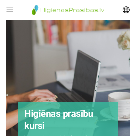
Higiēnas prasību
kursi