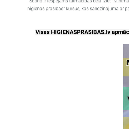
Šobrīd ir iespējams tālmācības ceļā iziet "Mini
higiēnas prasības
"
kursus, kas salīdzinājumā ar pa
Visas HIGIENASPRASIBAS.lv apmācību