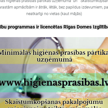
mālās higiēnas prasības pārtikas uzņēmumā" un
"
Skaistumkopšana
rastām apmācībām ir ātrāk, lētāk, bez papildus izdevumiem, pat
neatkarīgi no vietas (kaut mājās)
 programmas ir licencētas Rīgas Domes Izglītība