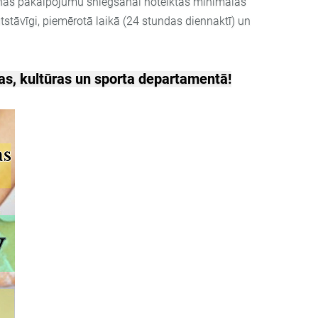
s pakalpojumu sniegšanai noteiktās minimālās
stāvīgi, piemērotā laikā (24 stundas diennaktī) un
s, kultūras un sporta departamentā!