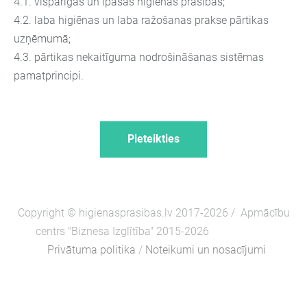
4.1. vispārīgās un īpašās higiēnas prasības;
4.2. laba higiēnas un laba ražošanas prakse pārtikas
uzņēmumā;
4.3. pārtikas nekaitīguma nodrošināšanas sistēmas
pamatprincipi.
Pieteikties
Copyright ©
higienasprasibas.lv 2017-2026 /
Apmācību
centrs "Biznesa Izglītība" 2015-2026
Privātuma politika
/
Noteikumi un nosacījumi