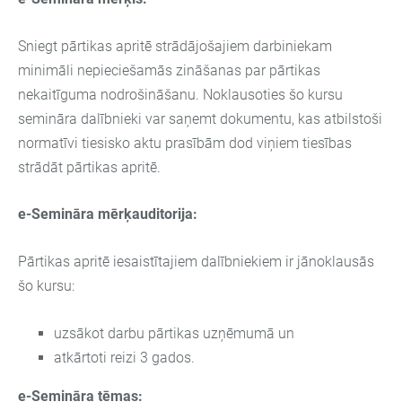
Sniegt pārtikas apritē strādājošajiem darbiniekam
minimāli nepieciešamās zināšanas par pārtikas
nekaitīguma nodrošināšanu. Noklausoties šo kursu
semināra dalībnieki var saņemt dokumentu, kas atbilstoši
normatīvi tiesisko aktu prasībām dod viņiem tiesības
strādāt pārtikas apritē.
e-Semināra mērķauditorija:
Pārtikas apritē iesaistītajiem dalībniekiem ir jānoklausās
šo kursu:
uzsākot darbu pārtikas uzņēmumā un
atkārtoti reizi 3 gados.
e-Semināra tēmas: