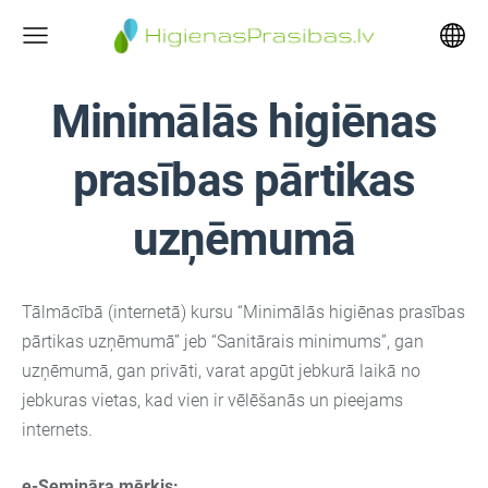
Minimālās higiēnas
prasības pārtikas
uzņēmumā
Tālmācībā (internetā) kursu “Minimālās higiēnas prasības
pārtikas uzņēmumā” jeb “Sanitārais minimums”, gan
uzņēmumā, gan privāti, varat apgūt jebkurā laikā no
jebkuras vietas, kad vien ir vēlēšanās un pieejams
internets.
e-Semināra mērķis: