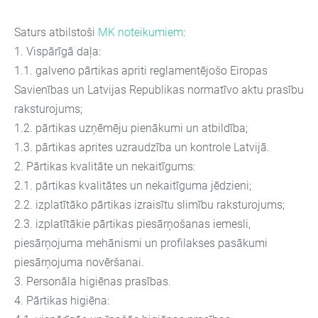
Saturs atbilstoši
MK noteikumiem
:
1. Vispārīgā daļa:
1.1. galveno pārtikas apriti reglamentējošo Eiropas
Savienības un Latvijas Republikas normatīvo aktu prasību
raksturojums;
1.2. pārtikas uzņēmēju pienākumi un atbildība;
1.3. pārtikas aprites uzraudzība un kontrole Latvijā.
2. Pārtikas kvalitāte un nekaitīgums:
2.1. pārtikas kvalitātes un nekaitīguma jēdzieni;
2.2. izplatītāko pārtikas izraisītu slimību raksturojums;
2.3. izplatītākie pārtikas piesārņošanas iemesli,
piesārņojuma mehānismi un profilakses pasākumi
piesārņojuma novēršanai.
3. Personāla higiēnas prasības.
4. Pārtikas higiēna: